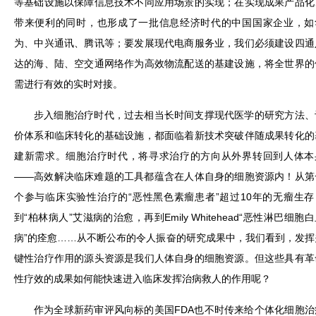
等基础设施以保障信息技术不同应用场景的实现；在实现成果产品化
带来便利的同时，也形成了一批信息经济时代的中国国家企业，如
为、中兴通讯、腾讯等；要发展现代电商服务业，我们必须建设四通
达的海、陆、空交通网络作为高效物流配送的基建设施，将全世界的
需进行有效的实时对接。
步入细胞治疗时代，过去相当长时间支撑现代医学的研究方法、
价体系和临床转化的基础设施，都面临着新技术突破伴随成果转化的
建新需求。细胞治疗时代，将寻求治疗的方向从外界转回到人体本
——高效解决临床难题的工具都蕴含在人体自身的细胞资源内！从第
个参与临床实验性治疗的“恶性黑色素瘤患者”超过10年的无瘤生存
到“柏林病人”艾滋病的治愈，再到Emily Whitehead“恶性淋巴细胞
病”的痊愈……从不断公布的令人振奋的研究成果中，我们看到，发挥
键性治疗作用的源头资源是我们人体自身的细胞资源。但这些具有革
性疗效的成果如何能快速进入临床发挥治病救人的作用呢？
作为全球新药审评风向标的美国FDA也不时传来给个体化细胞治