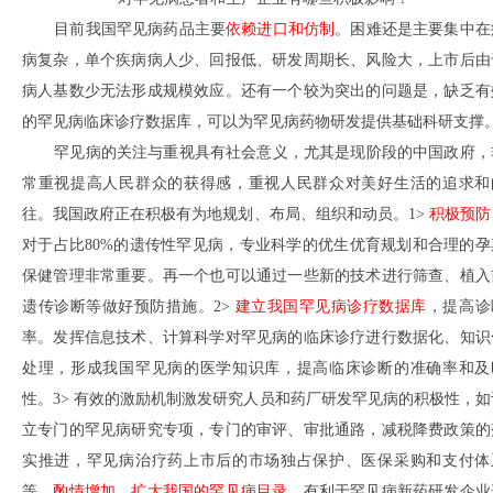
目前我国罕见病药品主要
依赖进口和仿制
。困难还是主要集中在
病复杂，单个疾病病人少、回报低、研发周期长、风险大，上市后由
病人基数少无法形成规模效应。还有一个较为突出的问题是，缺乏有
的罕见病临床诊疗数据库，可以为罕见病药物研发提供基础科研支撑
罕见病的关注与重视具有社会意义，尤其是现阶段的中国政府，
常重视提高人民群众的获得感，重视人民群众对美好生活的追求和
往。我国政府正在积极有为地规划、布局、组织和动员。1>
积极预防
对于占比80%的遗传性罕见病，专业科学的优生优育规划和合理的孕
保健管理非常重要。再一个也可以通过一些新的技术进行筛查、植入
遗传诊断等做好预防措施。2>
建立我国罕见病诊疗数据库
，提高诊
率。发挥信息技术、计算科学对罕见病的临床诊疗进行数据化、知识
处理，形成我国罕见病的医学知识库，提高临床诊断的准确率和及
性。3> 有效的激励机制激发研究人员和药厂研发罕见病的积极性，如
立专门的罕见病研究专项，专门的审评、审批通路，减税降费政策的
实推进，罕见病治疗药上市后的市场独占保护、医保采购和支付体
等。
酌情增加、扩大我国的罕见病目录
，有利于罕见病新药研发企业