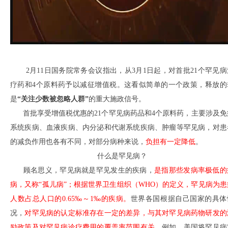
2月11日国务院常务会议指出，从3月1日起，对首批21个罕见病
疗药和4个原料药予以减征增值税。这看似简单的一个政策，释放的
是
“关注少数被忽略人群”
的重大施政信号。
首批享受增值税优惠的21个罕见病药品和4个原料药，主要涉及免
系统疾病、血液疾病、内分泌和代谢系统疾病、肿瘤等罕见病，对患
的减负作用也各有不同，对部分病种来说，
负担有一定降低
。
什么是罕见病？
顾名思义，罕见病就是罕见发生的疾病，
是指那些发病率极低的
病，又称“孤儿病”；根据世界卫生组织（WHO）的定义，罕见病为患
人数占总人口的0.65‰～1‰的疾病。
世界各国根据自己国家的具体
况，
对罕见病的认定标准存在一定的差异，与其对罕见病药物研发的
励政策及对罕见病诊疗费用的覆盖率范围有关。
例如，美国将罕见病