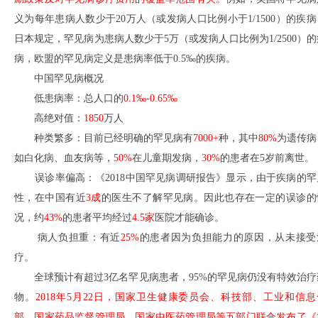
义为每年患病人数少于20万人（或发病人口比例小于1/1500）的疾病
日本规定，罕见病为患病人数少于5万（或发病人口比例为1/2500）的
病，欧盟的罕见病定义是患病率低于0.5‰的疾病。
中国罕见病概况
低患病率：总人口的
0.1‰-0.65‰
高绝对值：
1850
万人
种类繁多：目前已经明确的罕见病有
7000+
种，其中
80%
为遗传病
如白化病、血友病等，
50%
在儿童期发病，
30%
的患者在5岁前离世。
误诊率偏高：《2018中国罕见病调研报告》显示，由于疾病的罕
性，在中国有近
3成
的医生不了解罕见病。因此也存在一定的误诊的
况，约
43%
的患者平均经过
4.5家
医院才能确诊。
病人负担重：有近
25%
的患者因为负担能力的原因，从未接受
疗。
全球预计有超过3亿名罕见病患者，95%的罕见病仍没有特效治疗
物。
2018年5月22日，国家卫生健康委员会、科技部、工业和信息
部、国家药品监督管理局、国家中医药管理局等五部门联合发布了《